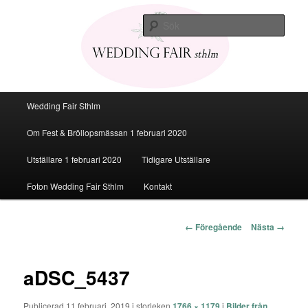
Den personliga Fest & Bröllopsmässan
Sök
Bröllopsmässa Stockholm 2020
Huvudmeny
Wedding Fair Sthlm
Hoppa
Om Fest & Bröllopsmässan 1 februari 2020
till
Utställare 1 februari 2020
Tidigare Utställare
huvudinnehåll
Foton Wedding Fair Sthlm
Kontakt
Bildnavigering
← Föregående
Nästa →
aDSC_5437
Publicerad
11 februari, 2019
i storleken
1766 × 1179
i
Bilder från