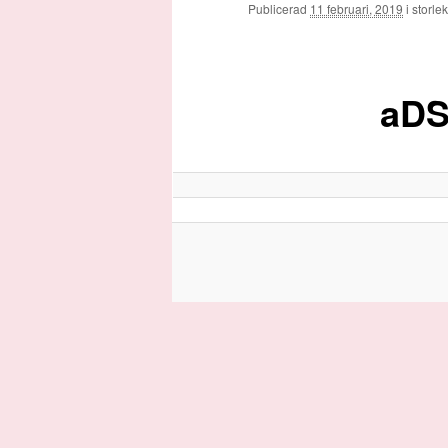
huvudinnehåll
Publicerad
11 februari, 2019
i storl
aDS