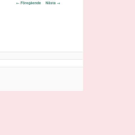
Bildnavigering
← Föregående
Nästa →