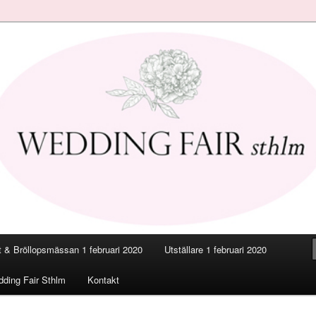
smässan
a Stockholm 2020
 & Bröllopsmässan 1 februari 2020
Utställare 1 februari 2020
ding Fair Sthlm
Kontakt