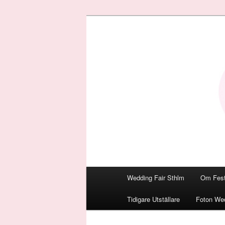
Den personliga Fest & Bröllop
Bröllopsmäss
Huvudmeny
Wedding Fair Sthlm
Om Fest
Hoppa
Tidigare Utställare
Foton Wed
till