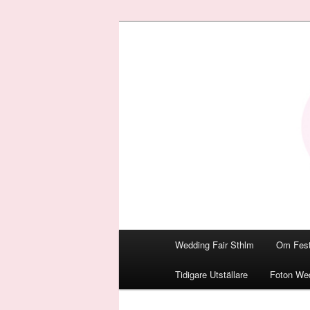
Den personliga Fest & Bröllop
Bröllopsmäss
Huvudmeny
Wedding Fair Sthlm
Om Fest
Hoppa
Tidigare Utställare
Foton Wed
till