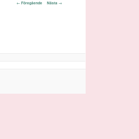
Bildnavigering
← Föregående
Nästa →