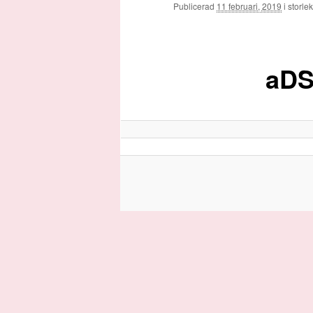
huvudinnehåll
Publicerad
11 februari, 2019
i storl
aDS