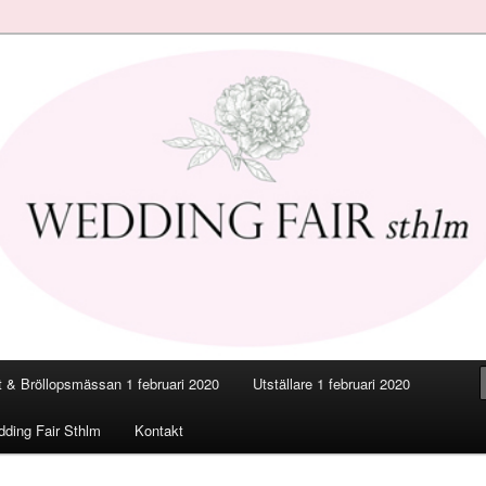
smässan
a Stockholm 2020
 & Bröllopsmässan 1 februari 2020
Utställare 1 februari 2020
ding Fair Sthlm
Kontakt