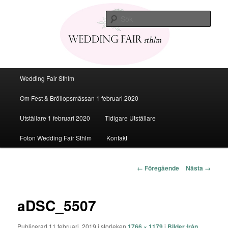
Den personliga Fest & Bröllopsmässan
Sök
Bröllopsmässa Stockholm 2020
Huvudmeny
Wedding Fair Sthlm
Hoppa
Om Fest & Bröllopsmässan 1 februari 2020
till
Utställare 1 februari 2020
Tidigare Utställare
huvudinnehåll
Foton Wedding Fair Sthlm
Kontakt
Bildnavigering
← Föregående
Nästa →
aDSC_5507
Publicerad
11 februari, 2019
i storleken
1766 × 1179
i
Bilder från