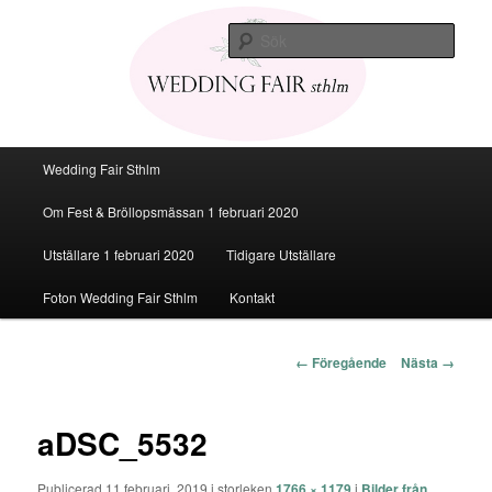
Den personliga Fest & Bröllopsmässan
Sök
Bröllopsmässa Stockholm 2020
Huvudmeny
Wedding Fair Sthlm
Hoppa
Om Fest & Bröllopsmässan 1 februari 2020
till
Utställare 1 februari 2020
Tidigare Utställare
huvudinnehåll
Foton Wedding Fair Sthlm
Kontakt
Bildnavigering
← Föregående
Nästa →
aDSC_5532
Publicerad
11 februari, 2019
i storleken
1766 × 1179
i
Bilder från