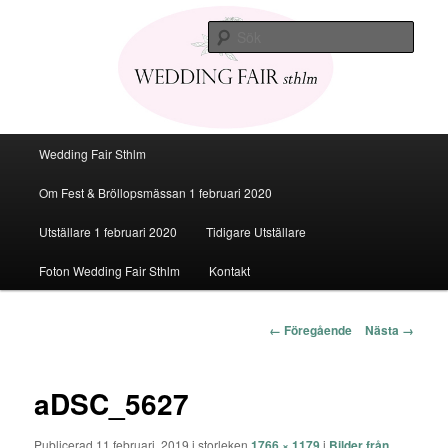
Den personliga Fest & Bröllopsmässan
Sök
Bröllopsmässa Stockholm 2020
Huvudmeny
Wedding Fair Sthlm
Hoppa
Om Fest & Bröllopsmässan 1 februari 2020
till
Utställare 1 februari 2020
Tidigare Utställare
huvudinnehåll
Foton Wedding Fair Sthlm
Kontakt
Bildnavigering
← Föregående
Nästa →
aDSC_5627
Publicerad
11 februari, 2019
i storleken
1766 × 1179
i
Bilder från