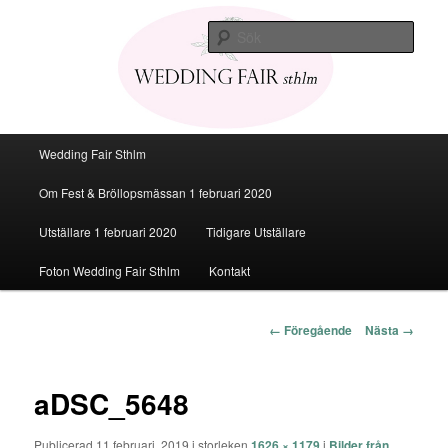
Den personliga Fest & Bröllopsmässan
Sök
Bröllopsmässa Stockholm 2020
Huvudmeny
Wedding Fair Sthlm
Hoppa
Om Fest & Bröllopsmässan 1 februari 2020
till
Utställare 1 februari 2020
Tidigare Utställare
huvudinnehåll
Foton Wedding Fair Sthlm
Kontakt
Bildnavigering
← Föregående
Nästa →
aDSC_5648
Publicerad
11 februari, 2019
i storleken
1626 × 1179
i
Bilder från