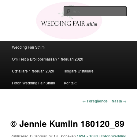
Den personliga Fest & Bröllopsmässan
Sök
Bröllopsmässa Stockholm 2020
Huvudmeny
Wedding Fair Sthlm
Hoppa
Om Fest & Bröllopsmässan 1 februari 2020
till
Utställare 1 februari 2020
Tidigare Utställare
huvudinnehåll
Foton Wedding Fair Sthlm
Kontakt
Bildnavigering
← Föregående
Nästa →
© Jennie Kumlin 180120_89
Publicerad
13 februari, 2018
i storleken
1624 × 1083
i
Foton Wedding