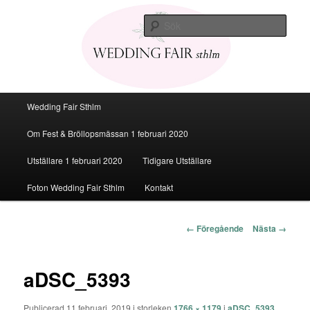
Den personliga Fest & Bröllopsmässan
Sök
Bröllopsmässa Stockholm 2020
Huvudmeny
Wedding Fair Sthlm
Hoppa
Om Fest & Bröllopsmässan 1 februari 2020
till
Utställare 1 februari 2020
Tidigare Utställare
huvudinnehåll
Foton Wedding Fair Sthlm
Kontakt
Bildnavigering
← Föregående
Nästa →
aDSC_5393
Publicerad
11 februari, 2019
i storleken
1766 × 1179
i
aDSC_5393