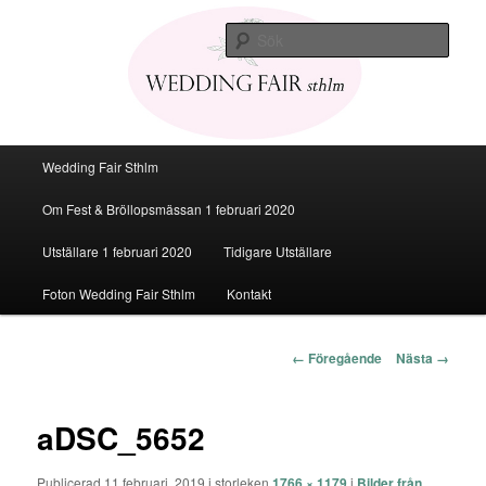
Den personliga Fest & Bröllopsmässan
Sök
Bröllopsmässa Stockholm 2020
Huvudmeny
Wedding Fair Sthlm
Hoppa
Om Fest & Bröllopsmässan 1 februari 2020
till
Utställare 1 februari 2020
Tidigare Utställare
huvudinnehåll
Foton Wedding Fair Sthlm
Kontakt
Bildnavigering
← Föregående
Nästa →
aDSC_5652
Publicerad
11 februari, 2019
i storleken
1766 × 1179
i
Bilder från