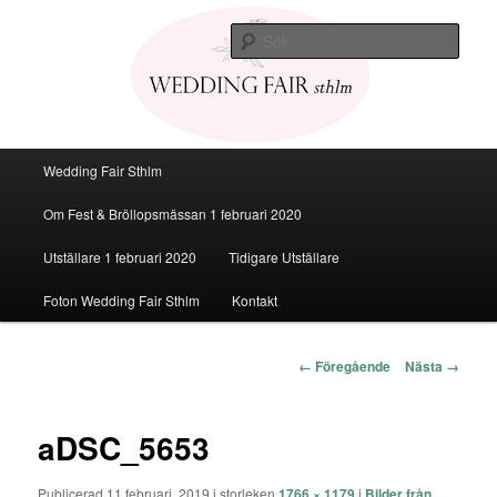
Den personliga Fest & Bröllopsmässan
Sök
Bröllopsmässa Stockholm 2020
Huvudmeny
Wedding Fair Sthlm
Hoppa
Om Fest & Bröllopsmässan 1 februari 2020
till
Utställare 1 februari 2020
Tidigare Utställare
huvudinnehåll
Foton Wedding Fair Sthlm
Kontakt
Bildnavigering
← Föregående
Nästa →
aDSC_5653
Publicerad
11 februari, 2019
i storleken
1766 × 1179
i
Bilder från