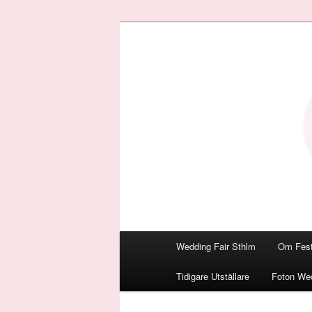
Den personliga Fest & Bröllop
Bröllopsmäss
Huvudmeny
Wedding Fair Sthlm
Om Fest
Hoppa
Tidigare Utställare
Foton Wed
till