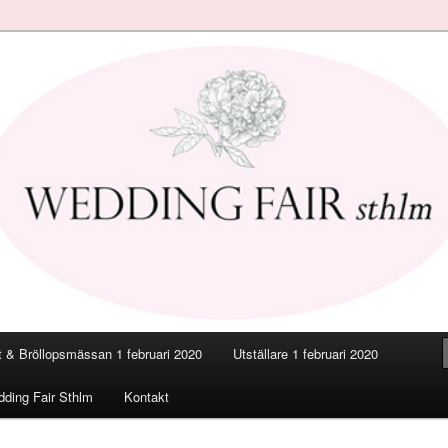
smässan
a Stockholm 2020
 & Bröllopsmässan 1 februari 2020
Utställare 1 februari 2020
ding Fair Sthlm
Kontakt