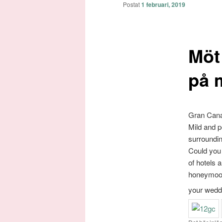
huvudinnehåll
Postat
1 februari, 2019
Möt
på 
Gran Canar
Mild and 
surround
Could you 
of hotels 
honeymoons
your weddi