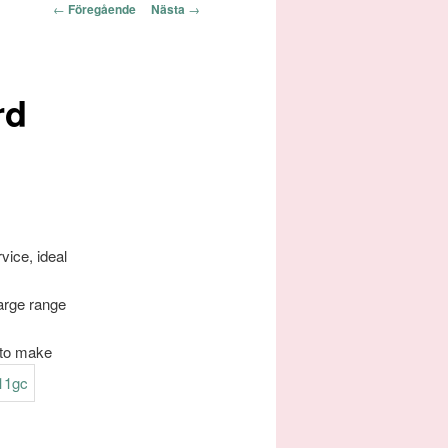
Inläggsnavigering
←
Föregående
Nästa
→
rd
vice, ideal
arge range
 to make