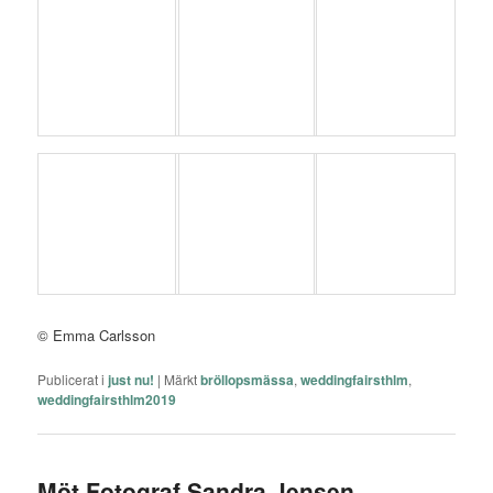
© Emma Carlsson
Publicerat i
just nu!
|
Märkt
bröllopsmässa
,
weddingfairsthlm
,
weddingfairsthlm2019
Möt Fotograf Sandra Jensen