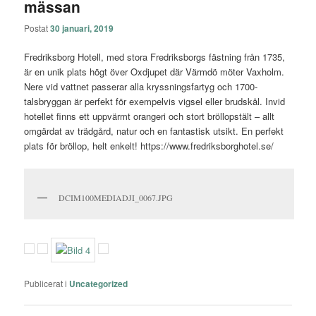
mässan
Postat
30 januari, 2019
Fredriksborg Hotell, med stora Fredriksborgs fästning från 1735,
är en unik plats högt över Oxdjupet där Värmdö möter Vaxholm.
Nere vid vattnet passerar alla kryssningsfartyg och 1700-
talsbryggan är perfekt för exempelvis vigsel eller brudskål. Invid
hotellet finns ett uppvärmt orangeri och stort bröllopstält – allt
omgärdat av trädgård, natur och en fantastisk utsikt. En perfekt
plats för bröllop, helt enkelt! https://www.fredriksborghotel.se/
DCIM100MEDIADJI_0067.JPG
Publicerat i
Uncategorized