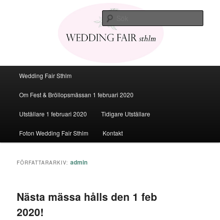
Den personliga Fest & Bröllopsmässan
Sök
Bröllopsmässa Stockholm 2020
Huvudmeny
Wedding Fair Sthlm
Hoppa
Hoppa
Om Fest & Bröllopsmässan 1 februari 2020
till
till
Utställare 1 februari 2020
Tidigare Utställare
huvudinnehåll
sekundärt
Foton Wedding Fair Sthlm
Kontakt
innehåll
admin
FÖRFATTARARKIV:
Nästa mässa hålls den 1 feb
2020!