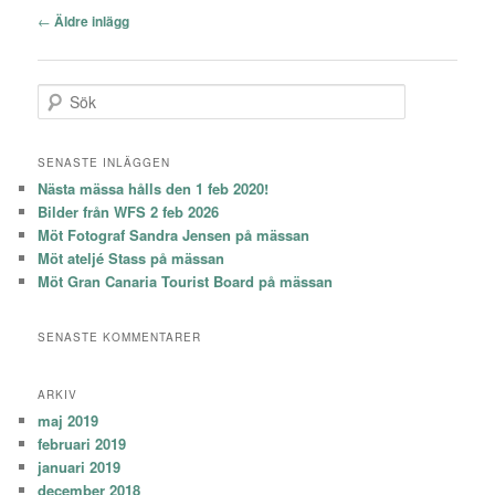
Inläggsnavigering
←
Äldre inlägg
S
ö
k
SENASTE INLÄGGEN
Nästa mässa hålls den 1 feb 2020!
Bilder från WFS 2 feb 2026
Möt Fotograf Sandra Jensen på mässan
Möt ateljé Stass på mässan
Möt Gran Canaria Tourist Board på mässan
SENASTE KOMMENTARER
ARKIV
maj 2019
februari 2019
januari 2019
december 2018