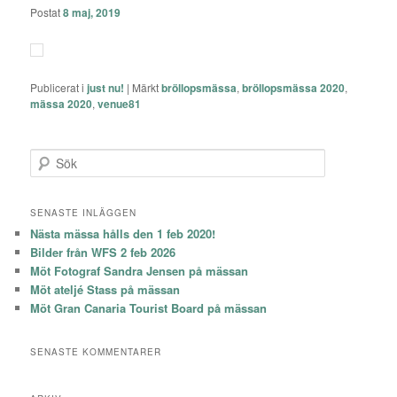
Postat
8 maj, 2019
Publicerat i
just nu!
|
Märkt
bröllopsmässa
,
bröllopsmässa 2020
,
mässa 2020
,
venue81
S
ö
k
SENASTE INLÄGGEN
Nästa mässa hålls den 1 feb 2020!
Bilder från WFS 2 feb 2026
Möt Fotograf Sandra Jensen på mässan
Möt ateljé Stass på mässan
Möt Gran Canaria Tourist Board på mässan
SENASTE KOMMENTARER