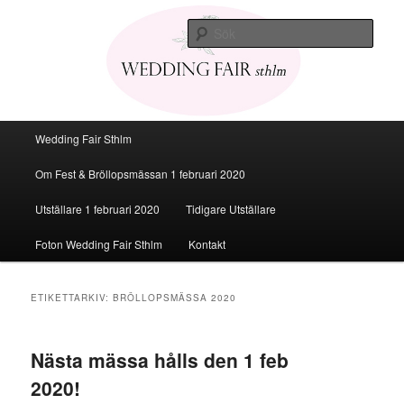
Den personliga Fest & Bröllopsmässan
Sök
Bröllopsmässa Stockholm 2020
Huvudmeny
Wedding Fair Sthlm
Hoppa
Hoppa
Om Fest & Bröllopsmässan 1 februari 2020
till
till
Utställare 1 februari 2020
Tidigare Utställare
huvudinnehåll
sekundärt
Foton Wedding Fair Sthlm
Kontakt
innehåll
ETIKETTARKIV:
BRÖLLOPSMÄSSA 2020
Nästa mässa hålls den 1 feb
2020!